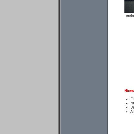
mein
Hinwe
Ei
Ni
Di
Al