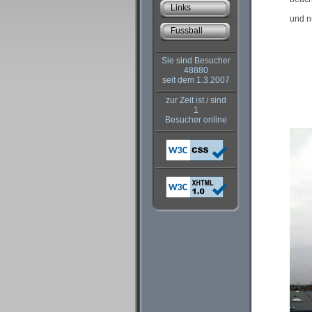
Links
und n
Fussball
Sie sind Besucher
48880
seit dem 1.3.2007
zur Zeit ist / sind
1
Besucher online