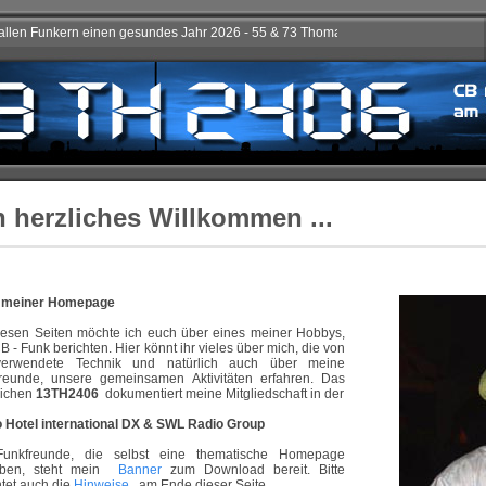
n herzliches Willkommen ...
uf meiner Homepage
iesen Seiten möchte ich euch über eines meiner Hobbys,
B - Funk berichten. Hier könnt ihr vieles über mich, die von
verwendete Technik und natürlich auch über meine
reunde, unsere gemeinsamen Aktivitäten erfahren. Das
eichen
13TH2406
dokumentiert meine Mitgliedschaft in der
 Hotel international DX & SWL Radio Group
Funkfreunde, die selbst eine thematische Homepage
iben, steht mein
Banner
zum Download bereit. Bitte
tet auch die
Hinweise
, am Ende dieser Seite