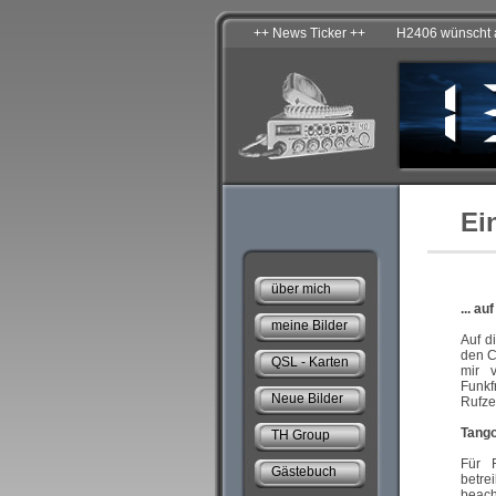
Samstag - 08.08.2026
Ei
über mich
... a
meine Bilder
Auf d
den C
QSL - Karten
mir 
Funkf
Neue Bilder
Rufz
Tango
TH Group
Für 
Gästebuch
betre
beach